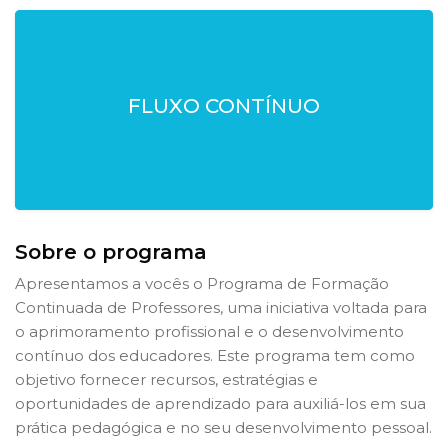
FLUXO CONTÍNUO
Sobre o programa
Ir para o conteúdo principal
Pular [Cocoon] About (Text 2 Columns)
Apresentamos a vocês o Programa de Formação
Continuada de Professores, uma iniciativa voltada para
o aprimoramento profissional e o desenvolvimento
contínuo dos educadores. Este programa tem como
objetivo fornecer recursos, estratégias e
oportunidades de aprendizado para auxiliá-los em sua
prática pedagógica e no seu desenvolvimento pessoal.