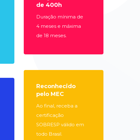
de 400h
Duração mínima de
4 meses e máxima
de 18 meses.
Reconhecido
pelo MEC
Ao final, receba a
certificação
SOBRESP válido em
todo Brasil.