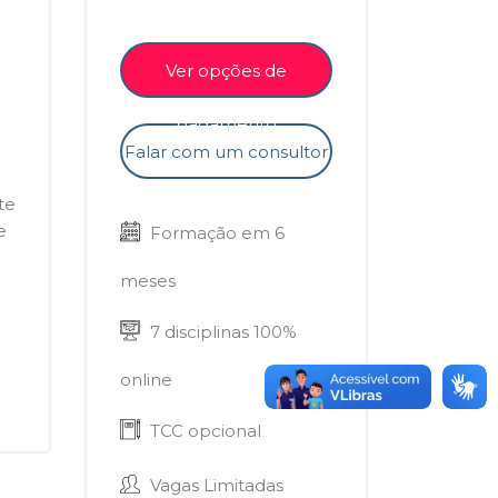
Ver opções de
pagamento
Falar com um consultor
te
e
Formação em 6
meses
7 disciplinas 100%
online
TCC opcional
Vagas Limitadas