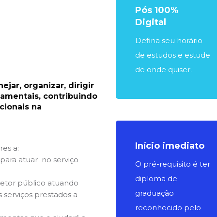
Pós 100%
Digital
Defina seu horário
de estudos e estude
de onde quiser.
ejar, organizar, dirigir
namentais, contribuindo
cionais na
Início imediato
es a:
para atuar no serviço
O pré-requisito é ter
diploma de
 setor público atuando
graduação
 serviços prestados a
reconhecido pelo