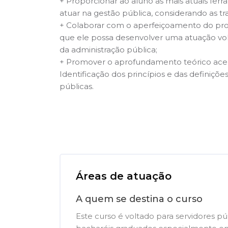
+ Proporcionar ao aluno as mais atuais ferr
atuar na gestão pública, considerando as tr
+ Colaborar com o aperfeiçoamento do prof
que ele possa desenvolver uma atuação volt
da administração pública;
+ Promover o aprofundamento teórico acer
Identificação dos princípios e das definiçõe
públicas.
Pular [Cocoon] Course Overview
Áreas de atuação
A quem se destina o curso
Este curso é voltado para servidores pú