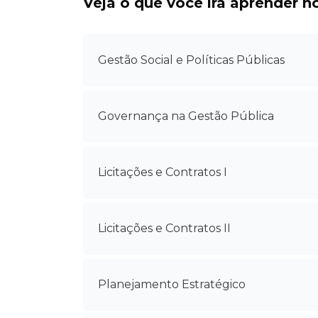
Pular [Cocoon] Accordion
Veja o que você irá aprender n
Gestão Social e Políticas Públicas
Governança na Gestão Pública
Licitações e Contratos I
Licitações e Contratos II
Planejamento Estratégico