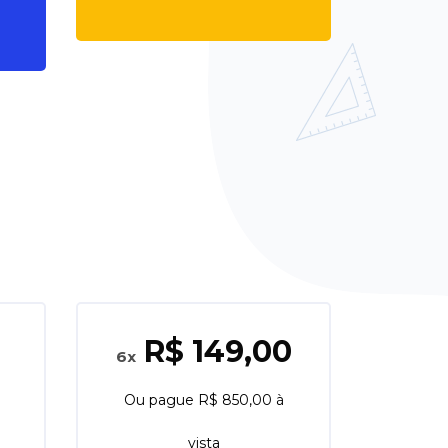
Pular [Cocoon] Course Enrolment Custom
R$ 149,00
6x
Ou pague R$ 850,00 à
vista