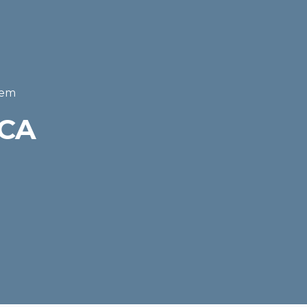
 em
CA